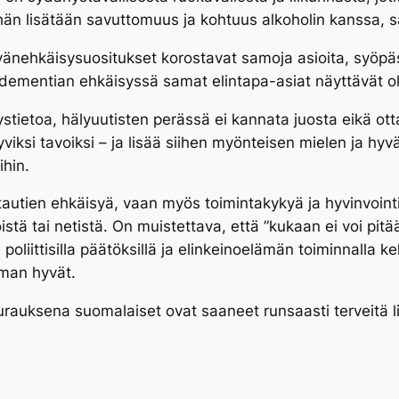
hän lisätään savuttomuus ja kohtuus alkoholin kanssa, s
nehkäisysuositukset korostavat samoja asioita, syöpäs
ementian ehkäisyssä samat elintapa-asiat näyttävät ole
eystietoa, hälyuutisten perässä ei kannata juosta eikä ot
ksi tavoiksi – ja lisää siihen myönteisen mielen ja hyvä
ihin.
 tautien ehkäisyä, vaan myös toimintakykyä ja hyvinvoint
istä tai netistä. On muistettava, että ”kukaan ei voi pi
 poliittisilla päätöksillä ja elinkeinoelämän toiminnalla k
mman hyvät.
rauksena suomalaiset ovat saaneet runsaasti terveitä li