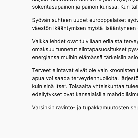
sokeritasapainon ja painon kurissa. Kun tä
Syövän suhteen uudet eurooppalaiset syövä
väestön ikääntymisen myötä lisääntyneen d
Vaikka lehdet ovat tulvillaan erilaista terv
omaksuu tunnetut elintapasuositukset pysyvi
energiansa muihin elämässä tärkeisiin asio
Terveet elintavat eivät ole vain kroonisten
apua voi saada terveydenhuollolta, järjestö
kuin sinä itse”. Toisaalta yhteiskuntaa tulee
edellytykset ovat kansalaisilla mahdollisi
Varsinkin ravinto- ja tupakkamuutosten seu