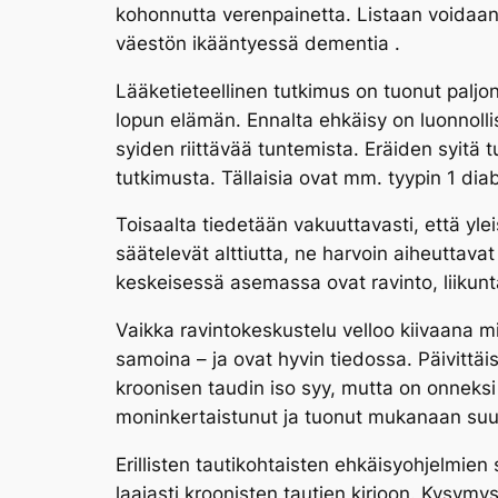
kohonnutta verenpainetta. Listaan voidaan m
väestön ikääntyessä dementia .
Lääketieteellinen tutkimus on tuonut paljon 
lopun elämän. Ennalta ehkäisy on luonnolli
syiden riittävää tuntemista. Eräiden syitä 
tutkimusta. Tällaisia ovat mm. tyypin 1 diab
Toisaalta tiedetään vakuuttavasti, että yleis
säätelevät alttiutta, ne harvoin aiheuttavat
keskeisessä asemassa ovat ravinto, liikunta
Vaikka ravintokeskustelu velloo kiivaana mi
samoina – ja ovat hyvin tiedossa. Päivittä
kroonisen taudin iso syy, mutta on onneks
moninkertaistunut ja tuonut mukanaan suu
Erillisten tautikohtaisten ehkäisyohjelmien
laajasti kroonisten tautien kirjoon. Kysymy