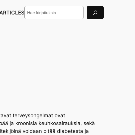
Search
/ARTICLES
akavat terveysongelmat ovat
öpää ja kroonisia keuhkosairauksia, sekä
itekijöinä voidaan pitää diabetesta ja