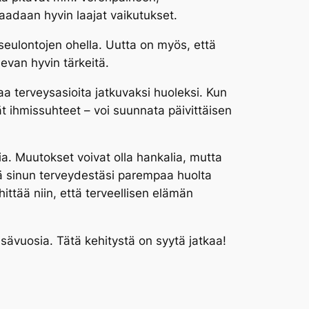
aadaan hyvin laajat vaikutukset.
eulontojen ohella. Uutta on myös, että
van hyvin tärkeitä.
taa terveysasioita jatkuvaksi huoleksi. Kun
t ihmissuhteet – voi suunnata päivittäisen
ia. Muutokset voivat olla hankalia, mutta
tää sinun terveydestäsi parempaa huolta
ehittää niin, että terveellisen elämän
sävuosia. Tätä kehitystä on syytä jatkaa!