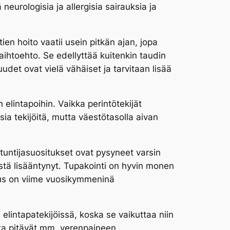
eurologisia ja allergisia sairauksia ja
ien hoito vaatii usein pitkän ajan, jopa
aihtoehto. Se edellyttää kuitenkin taudin
udet ovat vielä vähäiset ja tarvitaan lisää
n elintapoihin. Vaikka perintötekijät
sia tekijöitä, mutta väestötasolla aivan
ntuntijasuositukset ovat pysyneet varsin
stä lisääntynyt. Tupakointi on hyvin monen
tus on viime vuosikymmeninä
elintapatekijöissä, koska se vaikuttaa niin
otka pitävät mm. verenpaineen,