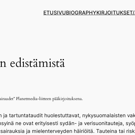
ETUSIVU
BIOGRAPHY
KIRJOITUKSET
n edistämistä
iraudet” Planetmedia-liitteen pääkirjoituksena.
n ja tartuntataudit huolestuttavat, nykysuomalaisten v
nsyinä ne ovat erityisesti sydän- ja verisuonitauteja, sy
sairauksia ja mielenterveyden häiriöitä. Tauteina tai risk