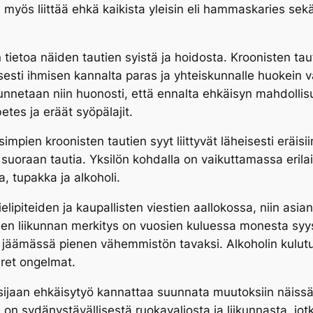
yös liittää ehkä kaikista yleisin eli hammaskaries sekä n
tietoa näiden tautien syistä ja hoidosta. Kroonisten taut
sesti ihmisen kannalta paras ja yhteiskunnalle huokein v
tunnetaan niin huonosti, että ennalta ehkäisyn mahdollisu
etes ja eräät syöpälajit.
impien kroonisten tautien syyt liittyvät läheisesti eräisii
 suoraan tautia. Yksilön kohdalla on vaikuttamassa erilai
, tupakka ja alkoholi.
elipiteiden ja kaupallisten viestien aallokossa, niin asia
isen liikunnan merkitys on vuosien kuluessa monesta syy
i jäämässä pienen vähemmistön tavaksi. Alkoholin kulu
ret ongelmat.
 sijaan ehkäisytyö kannattaa suunnata muutoksiin näissä 
s on sydänystävällisestä ruokavaliosta ja liikunnasta, j