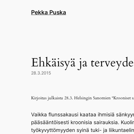
Skip
to
Pekka Puska
content
Ehkäisyä ja terveyde
28.3.2015
Kirjoitus julkaistu 28.3. Helsingin Sanomien “Krooniset sa
Vaikka flunssakausi kaataa ihmisiä sänkyy
pääsääntöisesti kroonisia sairauksia. Kuoli
työkyvyttömyyden syinä tuki- ja liikuntaelin