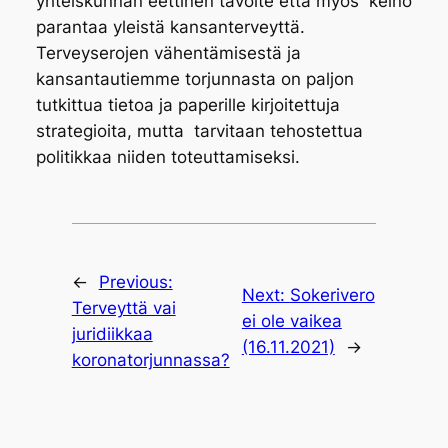
yhteiskunnan eettinen tavoite että myös keino
parantaa yleistä kansanterveyttä.
Terveyserojen vähentämisestä ja
kansantautiemme torjunnasta on paljon
tutkittua tietoa ja paperille kirjoitettuja
strategioita, mutta tarvitaan tehostettua
politikkaa niiden toteuttamiseksi.
←
Previous:
Next:
Sokerivero
Terveyttä vai
ei ole vaikea
juridiikkaa
(16.11.2021)
→
koronatorjunnassa?