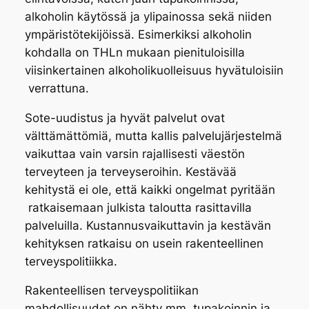
alkoholin käytössä ja ylipainossa sekä niiden
ympäristötekijöissä. Esimerkiksi alkoholin
kohdalla on THLn mukaan pienituloisilla
viisinkertainen alkoholikuolleisuus hyvätuloisiin
verrattuna.
Sote-uudistus ja hyvät palvelut ovat
välttämättömiä, mutta kallis palvelujärjestelmä
vaikuttaa vain varsin rajallisesti väestön
terveyteen ja terveyseroihin. Kestävää
kehitystä ei ole, että kaikki ongelmat pyritään
ratkaisemaan julkista taloutta rasittavilla
palveluilla. Kustannusvaikuttavin ja kestävän
kehityksen ratkaisu on usein rakenteellinen
terveyspolitiikka.
Rakenteellisen terveyspolitiikan
mahdollisuudet on nähty mm. tupakoinnin ja