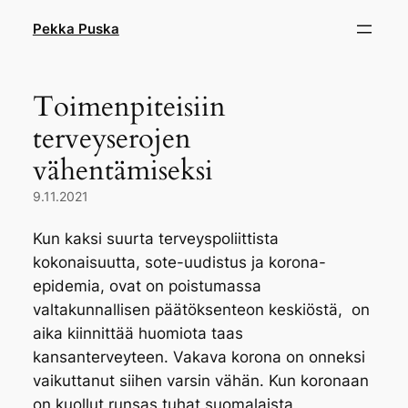
Skip
Pekka Puska
to
content
Toimenpiteisiin
terveyserojen
vähentämiseksi
9.11.2021
Kun kaksi suurta terveyspoliittista
kokonaisuutta, sote-uudistus ja korona-
epidemia, ovat on poistumassa
valtakunnallisen päätöksenteon keskiöstä, on
aika kiinnittää huomiota taas
kansanterveyteen. Vakava korona on onneksi
vaikuttanut siihen varsin vähän. Kun koronaan
on kuollut runsas tuhat suomalaista,