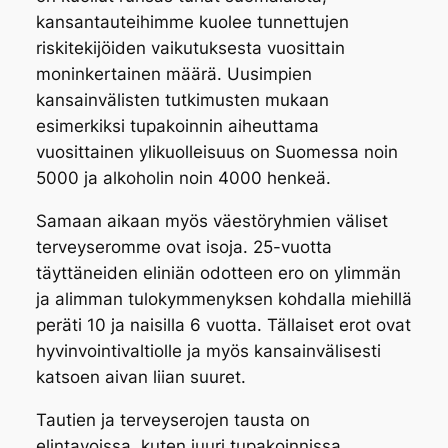
kansantauteihimme kuolee tunnettujen
riskitekijöiden vaikutuksesta vuosittain
moninkertainen määrä. Uusimpien
kansainvälisten tutkimusten mukaan
esimerkiksi tupakoinnin aiheuttama
vuosittainen ylikuolleisuus on Suomessa noin
5000 ja alkoholin noin 4000 henkeä.
Samaan aikaan myös väestöryhmien väliset
terveyseromme ovat isoja. 25-vuotta
täyttäneiden eliniän odotteen ero on ylimmän
ja alimman tulokymmenyksen kohdalla miehillä
peräti 10 ja naisilla 6 vuotta. Tällaiset erot ovat
hyvinvointivaltiolle ja myös kansainvälisesti
katsoen aivan liian suuret.
Tautien ja terveyserojen tausta on
elintavoissa, kuten juuri tupakoinnissa,