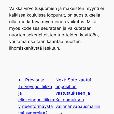
Vaikka virvoitusjuomien ja makeisten myynti ei
kaikissa kouluissa loppunut, on suosituksella
ollut merkittävä myönteinen vaikutus. Mikäli
myös kodeissa seurataan ja vaikutetaan
nuorten sokeripitoisten tuotteiden käyttöön,
voi tämä osaltaan kääntää nuorten
lihomiskehitystä laskuun.
←
Previous:
Next:
Sote kaatui
Terveyspolitiikka
opposition
ja
vastustukseen ja
elinkeinopolitiikka:
Kokoomuksen
yhteentörmäystä
valinnanvapausmalliin
vai synergiaa?
→