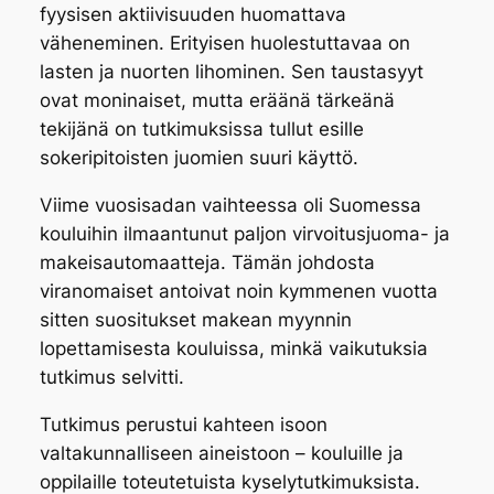
fyysisen aktiivisuuden huomattava
väheneminen. Erityisen huolestuttavaa on
lasten ja nuorten lihominen. Sen taustasyyt
ovat moninaiset, mutta eräänä tärkeänä
tekijänä on tutkimuksissa tullut esille
sokeripitoisten juomien suuri käyttö.
Viime vuosisadan vaihteessa oli Suomessa
kouluihin ilmaantunut paljon virvoitusjuoma- ja
makeisautomaatteja. Tämän johdosta
viranomaiset antoivat noin kymmenen vuotta
sitten suositukset makean myynnin
lopettamisesta kouluissa, minkä vaikutuksia
tutkimus selvitti.
Tutkimus perustui kahteen isoon
valtakunnalliseen aineistoon – kouluille ja
oppilaille toteutetuista kyselytutkimuksista.