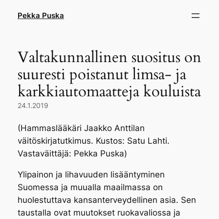
Skip
Pekka Puska
to
content
Valtakunnallinen suositus on
suuresti poistanut limsa- ja
karkkiautomaatteja kouluista
24.1.2019
(Hammaslääkäri Jaakko Anttilan
väitöskirjatutkimus. Kustos: Satu Lahti.
Vastaväittäjä: Pekka Puska)
Ylipainon ja lihavuuden lisääntyminen
Suomessa ja muualla maailmassa on
huolestuttava kansanterveydellinen asia. Sen
taustalla ovat muutokset ruokavaliossa ja